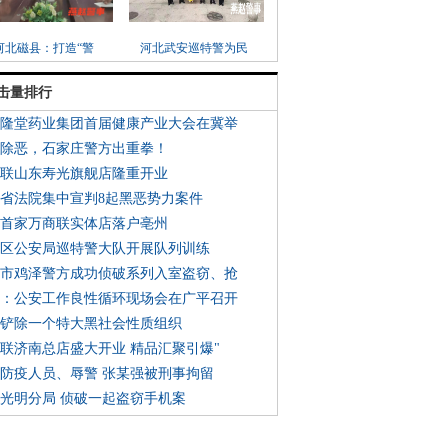
河北磁县：打造“警
河北武安巡特警为民
击量排行
盛隆堂药业集团首届健康产业大会在冀举
黑除恶，石家庄警方出重拳！
商联山东寿光旗舰店隆重开业
北省法院集中宣判8起黑恶势力案件
微首家万商联实体店落户亳州
乡区公安局巡特警大队开展队列训练
郸市鸡泽警方成功侦破系列入室盗窃、抢
郸：公安工作良性循环现场会在广平召开
山铲除一个特大黑社会性质组织
商联济南总店盛大开业 精品汇聚引爆"
打防疫人员、辱警 张某强被刑事拘留
郸光明分局 侦破一起盗窃手机案