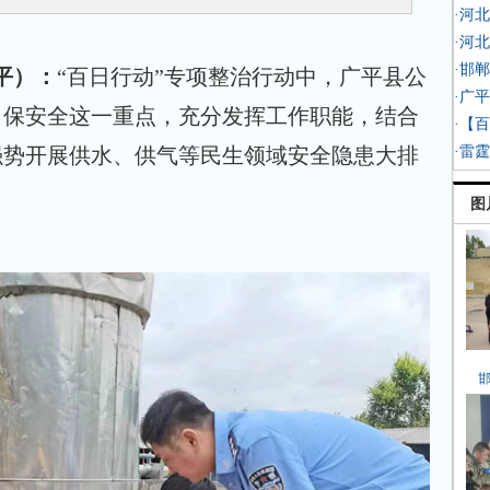
·河
·河
·邯
平）：
“百日行动”专项整治行动中，广平县公
·广
、保安全这一重点，充分发挥工作职能，结合
·【
强势开展供水、供气等民生领域安全隐患大排
·雷
图