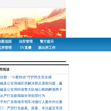
刑案追踪
治安管理
警方提示
监所管理
TV直播
派出所工作
荐阅读
台信都：“小案快侦”守护民生安全感
郸磁县公安局城区所解决群众遗留问题，赢
郸磁县公安局特巡警大队倾心救助醉酒男子
法从严打击新闻敲诈等犯罪行为
近平对广东珠海市驾车冲撞行人案件作出重
部门：严厉打击盗墓、探墓、非法鉴定等违