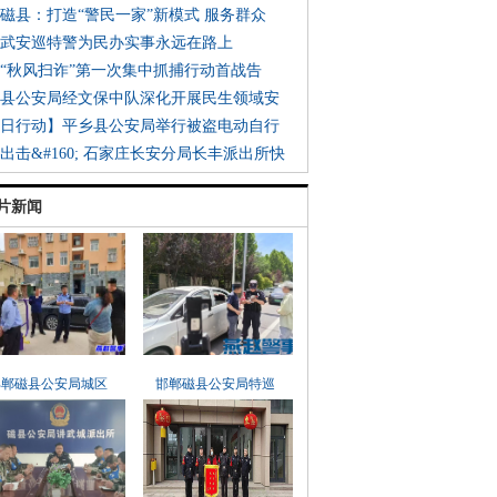
北磁县：打造“警民一家”新模式 服务群众
北武安巡特警为民办实事永远在路上
郸“秋风扫诈”第一次集中抓捕行动首战告
平县公安局经文保中队深化开展民生领域安
百日行动】平乡县公安局举行被盗电动自行
霆出击&#160; 石家庄长安分局长丰派出所快
片新闻
邯郸磁县公安局城区
邯郸磁县公安局特巡