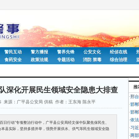
警民互动
警方播报
警界先锋
公安文化
经侦在线
食药安全
政策法规
专题活动
消防 禁毒
综合治理
推
队深化开展民生领域安全隐患大排查
·邢
:12:56 来源：广平县公安局 供稿 作者：王东海 陈永平
·邯
·邯
·依
“百日行动”专项整治行动中，广平县公安局经文保中队聚焦保民生、
·习
合本县实际，坚持多措并举，强势开展供水、供气等民生领域安全隐
·两