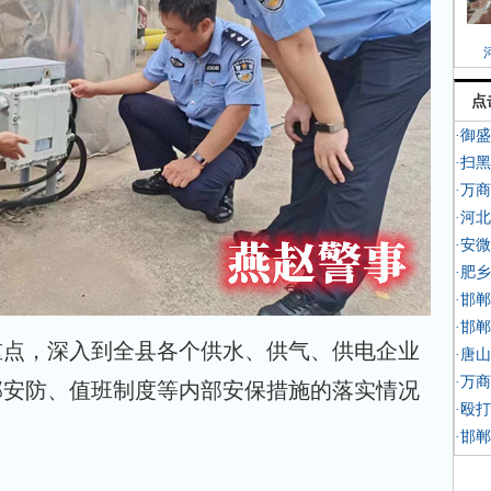
点
·御
·扫
·万
·河
·安
·肥
·邯
·邯
重点，深入到全县各个供水、供气、供电企业
·唐
·万
部安防、值班制度等内部安保措施的落实情况
·殴
·邯